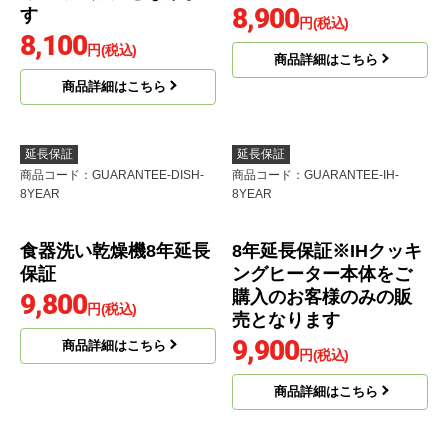
商品コード
：G-KADEN15-5YEAR
商品コード
：GUARANTEE-
RANGE-8YEAR
【商品販売価格100,00
8年延長保証※レンジフ
0〜149,999円】5年延長
ード本体をご購入のお
保証 家電用 ※当店
客様のみの販売となり
で本体をご購入のお客
ます
様のみの販売となりま
8,900
す
円(税込)
8,100
円(税込)
商品詳細はこちら
商品詳細はこちら
延長保証
延長保証
商品コード
：GUARANTEE-DISH-
商品コード
：GUARANTEE-IH-
8YEAR
8YEAR
食器洗い乾燥機8年延長
8年延長保証※IHクッキ
保証
ングヒーター本体をご