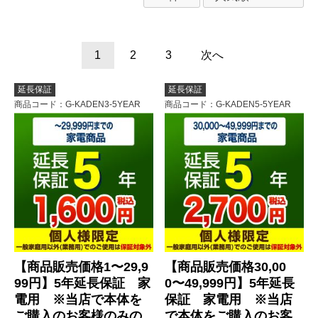
1
2
3
次へ
延長保証
延長保証
商品コード
：G-KADEN3-5YEAR
商品コード
：G-KADEN5-5YEAR
【商品販売価格1〜29,9
【商品販売価格30,00
99円】5年延長保証 家
0〜49,999円】5年延長
電用 ※当店で本体を
保証 家電用 ※当店
ご購入のお客様のみの
で本体をご購入のお客