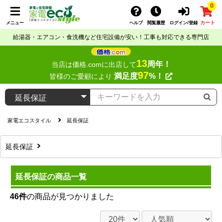
0
カート
メニュー
ヘルプ
閲覧履歴
ログイン/登録
給湯器・エアコン・食洗機など住宅設備が安い！工事も対応できる専門店
13
周年！
当店は価格.comに出店して
97
満足度
%！
皆様のご愛顧により
家電エコスタイル
延長保証
延長保証
延長保証の商品一覧
46件
の商品が見つかりました