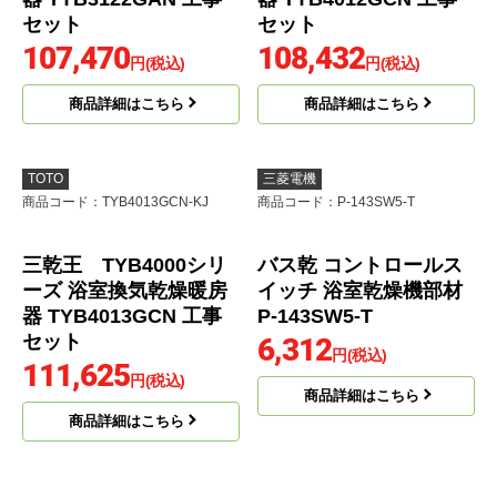
TOTO
TOTO
商品コード
：TYB3122GAN-KJ
商品コード
：TYB4012GCN-KJ
三乾王 TYB3100シリ
三乾王 TYB4000シリ
ーズ 浴室換気乾燥暖房
ーズ 浴室換気乾燥暖房
器 TYB3122GAN 工事
器 TYB4012GCN 工事
セット
セット
107,470
108,432
円(税込)
円(税込)
商品詳細はこちら
商品詳細はこちら
TOTO
三菱電機
商品コード
：TYB4013GCN-KJ
商品コード
：P-143SW5-T
三乾王 TYB4000シリ
バス乾 コントロールス
ーズ 浴室換気乾燥暖房
イッチ 浴室乾燥機部材