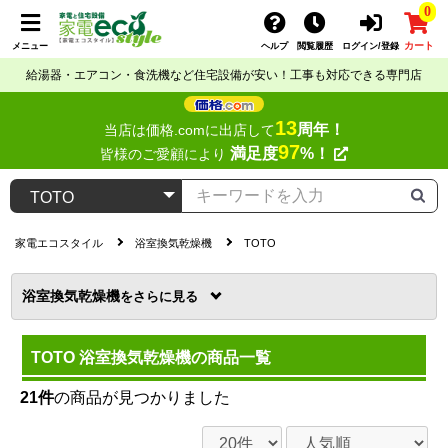
0
カート
メニュー
ヘルプ
閲覧履歴
ログイン/登録
給湯器・エアコン・食洗機など住宅設備が安い！工事も対応できる専門店
13
周年！
当店は価格.comに出店して
97
満足度
%！
皆様のご愛顧により
家電エコスタイル
浴室換気乾燥機
TOTO
浴室換気乾燥機
を
TOTO 浴室換気乾燥機の商品一覧
21件
の商品が見つかりました