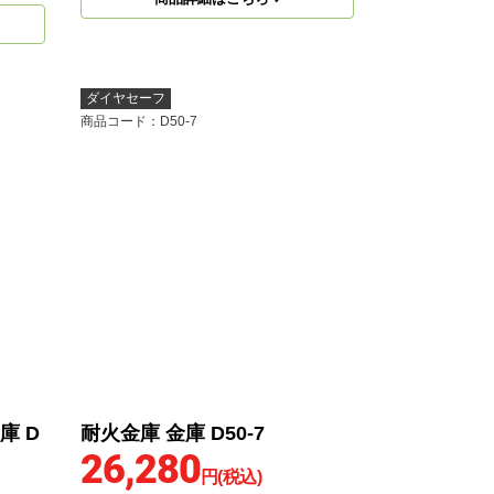
ダイヤセーフ
商品コード
：D50-7
庫 D
耐火金庫 金庫 D50-7
26,280
円(税込)