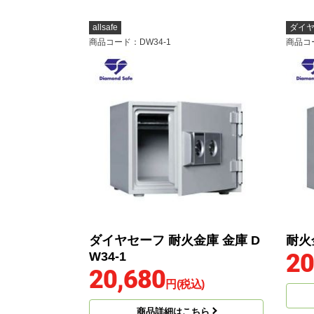
allsafe
ダイ
商品コード
：DW34-1
商品コ
ダイヤセーフ 耐火金庫 金庫 D
耐火金
20
W34-1
20,680
円(税込)
商品詳細はこちら