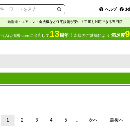
ヘルプ
お
給湯器・エアコン・食洗機など住宅設備が安い！工事も対応できる専門店
13
9
周年！
満足度
当店は価格.comに出店して
皆様のご愛顧により
1
2
3
4
5
...
次へ
最後へ