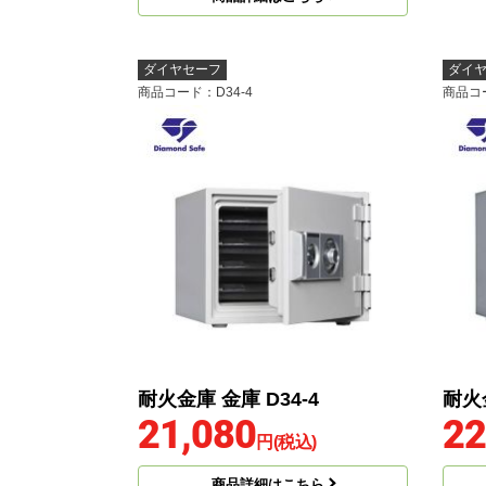
ダイヤセーフ
ダイ
商品コード
：D34-4
商品コ
耐火金庫 金庫 D34-4
耐火金
21,080
22
円(税込)
商品詳細はこちら