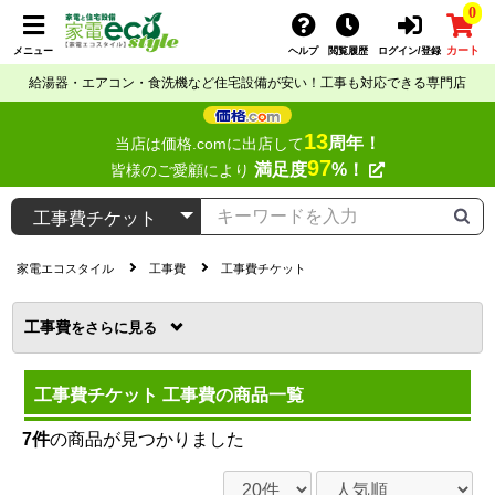
0
カート
メニュー
ヘルプ
閲覧履歴
ログイン/登録
給湯器・エアコン・食洗機など住宅設備が安い！工事も対応できる専門店
13
周年！
当店は価格.comに出店して
97
満足度
%！
皆様のご愛顧により
家電エコスタイル
工事費
工事費チケット
工事費
を
工事費チケット 工事費の商品一覧
7件
の商品が見つかりました