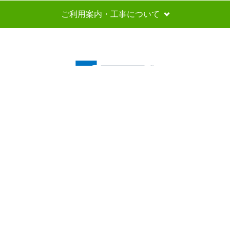
ご利用案内・工事について
※プライバシー保護のためSSL暗号化通信を採用（導入）してい
ますので、
お客様の情報の送信は安全に行っていただけます。
copyright (c) 家電エコスタイル all rights reserved.