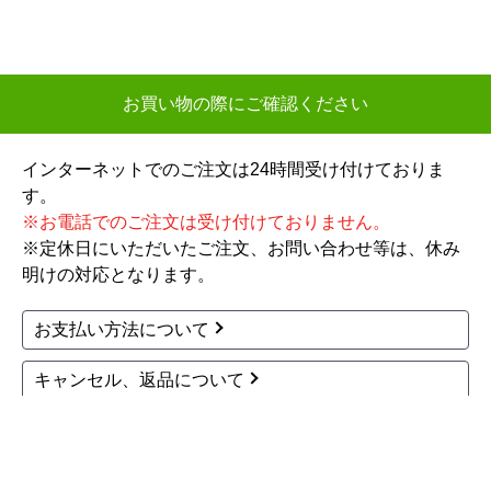
商品コード
：HR-75AT-1
商品コード
：RT-180SNG-1
業務用冷蔵庫 Aタイプ
テーブル形冷蔵庫 コー
業務用冷蔵機器 HR-75A
ルドテーブル Gタイプ
T-1
業務用冷蔵機器 RT-180
SNG-1
219,046
円(税込)
219,272
円(税込)
商品詳細はこちら
商品詳細はこちら
1
2
3
4
5
...
次へ
最後へ
お買い物の際にご確認ください