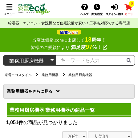
0
カート
メニュー
ヘルプ
閲覧履歴
ログイン/登録
給湯器・エアコン・食洗機など住宅設備が安い！工事も対応できる専門店
13
周年！
当店は価格.comに出店して
97
満足度
%！
皆様のご愛顧により
家電エコスタイル
業務用機器
業務用厨房機器
業務用機器
を
業務用厨房機器 業務用機器の商品一覧
1,051件
の商品が見つかりました