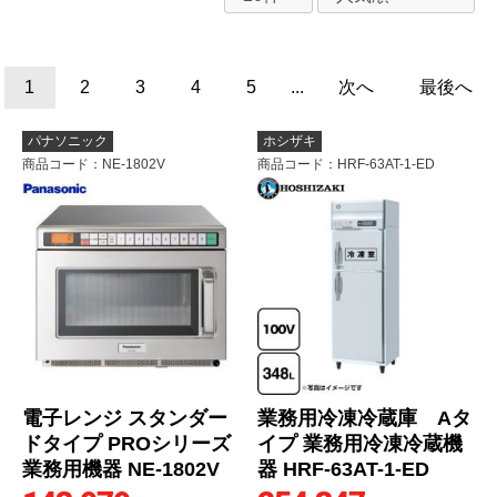
1
2
3
4
5
...
次へ
最後へ
パナソニック
ホシザキ
商品コード
：NE-1802V
商品コード
：HRF-63AT-1-ED
電子レンジ スタンダー
業務用冷凍冷蔵庫 Aタ
ドタイプ PROシリーズ
イプ 業務用冷凍冷蔵機
業務用機器 NE-1802V
器 HRF-63AT-1-ED