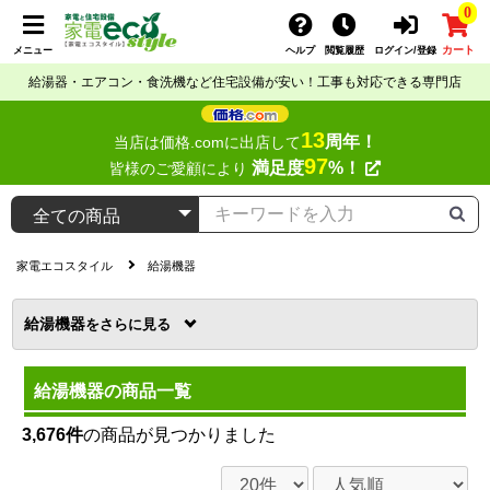
0
カート
メニュー
ヘルプ
閲覧履歴
ログイン/登録
給湯器・エアコン・食洗機など住宅設備が安い！工事も対応できる専門店
13
周年！
当店は価格.comに出店して
97
満足度
%！
皆様のご愛顧により
家電エコスタイル
給湯機器
給湯機器
を
給湯機器の商品一覧
3,676件
の商品が見つかりました