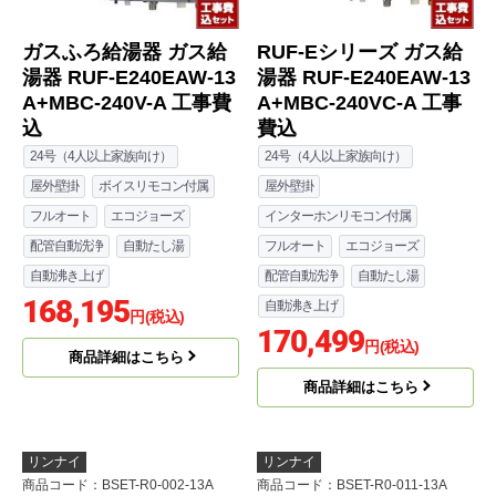
ガスふろ給湯器 ガス給
RUF-Eシリーズ ガス給
湯器 RUF-E240EAW-13
湯器 RUF-E240EAW-13
A+MBC-240V-A 工事費
A+MBC-240VC-A 工事
込
費込
24号（4人以上家族向け）
24号（4人以上家族向け）
屋外壁掛
ボイスリモコン付属
屋外壁掛
フルオート
エコジョーズ
インターホンリモコン付属
配管自動洗浄
自動たし湯
フルオート
エコジョーズ
自動沸き上げ
配管自動洗浄
自動たし湯
168,195
自動沸き上げ
円(税込)
170,499
円(税込)
商品詳細はこちら
商品詳細はこちら
リンナイ
リンナイ
商品コード
：BSET-R0-002-13A
商品コード
：BSET-R0-011-13A