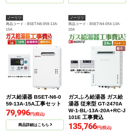
ノーリツ
ノーリツ
商品コード
：BSET-N6-059-13A-
商品コード
：BSET-N4-054-13A-
15A
20A
ガス給湯器 BSET-N6-0
ガスふろ給湯器 ガス給
59-13A-15A工事セット
湯器 従来型 GT-2470A
W-1-BL-13A-20A+RC-J
79,996
円(税込)
101E 工事費込
135,766
商品詳細はこちら
円(税込)