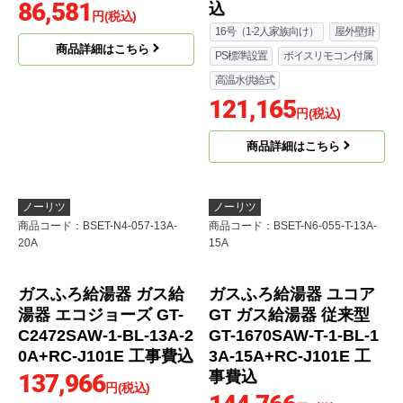
ガスふろ給湯器 ユコア
ユコアGQシリーズ ガス
GT ガス給湯器 従来型
給湯器 従来型 GQ-1639
GT-2470SAW-1-BL-13A
WE-1-13A-15A+RC-760
-20A+RC-J101E 工事費
6M 工事費込
込
16号
134,766
75,244
円(税込)
円(税込)
商品詳細はこちら
商品詳細はこちら
ノーリツ
リンナイ
商品コード
：BSET-N6-033-13A-
商品コード
：BSET-R6-008-13A
15A
RUJ-Aシリーズ ガス給
湯器 RUJ-A1610W-A-1
3A+MC-146V-A 工事費
込
16号（1-2人家族向け）
屋外壁掛