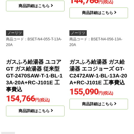
PS標準設置
ボイスリモコン付属
高温水供給式
121,165
円(税込)
ガス給湯器 GQ-1639W
S-1-13A-15A工事セット
商品詳細はこちら
86,581
円(税込)
商品詳細はこちら
ノーリツ
ノーリツ
商品コード
：BSET-N4-057-13A-
商品コード
：BSET-N6-055-T-13A-
20A
15A
ガスふろ給湯器 ガス給
ガスふろ給湯器 ユコア
湯器 エコジョーズ GT-
GT ガス給湯器 従来型
C2472SAW-1-BL-13A-2
GT-1670SAW-T-1-BL-1
0A+RC-J101E 工事費込
3A-15A+RC-J101E 工
事費込
137,966
円(税込)