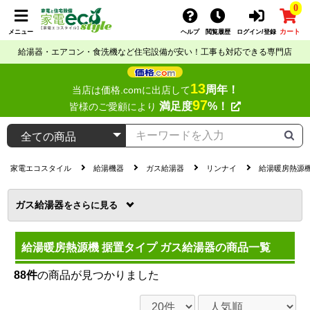
0
カート
メニュー
ヘルプ
閲覧履歴
ログイン/登録
給湯器・エアコン・食洗機など住宅設備が安い！工事も対応できる専門店
13
周年！
当店は価格.comに出店して
97
満足度
%！
皆様のご愛顧により
家電エコスタイル
給湯機器
ガス給湯器
リンナイ
給湯暖房熱源機
ガス給湯器
を
給湯暖房熱源機 据置タイプ ガス給湯器の商品一覧
88件
の商品が見つかりました