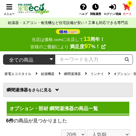
0
カート
メニュー
ヘルプ
閲覧履歴
ログイン/登録
給湯器・エアコン・食洗機など住宅設備が安い！工事も対応できる専門店
13
周年！
当店は価格.comに出店して
97
満足度
%！
皆様のご愛顧により
家電エコスタイル
給湯機器
瞬間湯沸器
リンナイ
オプション・
瞬間湯沸器
を
オプション・部材 瞬間湯沸器の商品一覧
6件
の商品が見つかりました