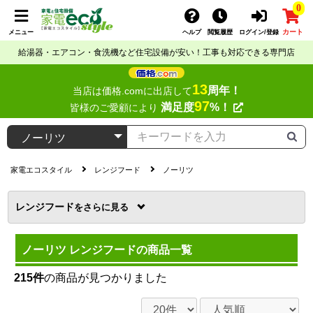
0
カート
メニュー
ヘルプ
閲覧履歴
ログイン/登録
給湯器・エアコン・食洗機など住宅設備が安い！工事も対応できる専門店
13
周年！
当店は価格.comに出店して
97
満足度
%！
皆様のご愛顧により
家電エコスタイル
レンジフード
ノーリツ
レンジフード
を
ノーリツ レンジフードの商品一覧
215件
の商品が見つかりました