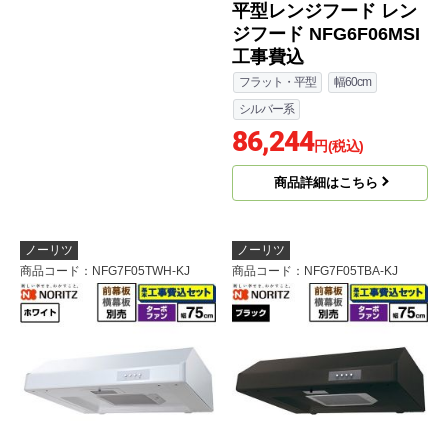
レンジフード NFG6S20
平型レンジフード レン
MSI-L 工事セット
ジフード NFG6F06MSI
工事費込
83,980
円(税込)
フラット・平型
幅60cm
商品詳細はこちら
シルバー系
86,244
円(税込)
商品詳細はこちら
ノーリツ
ノーリツ
商品コード
：NFG7F05TWH-KJ
商品コード
：NFG7F05TBA-KJ