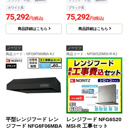
フラット・平型
幅60cm
フラット・平型
幅60cm
ホワイト系
ブラック系
75,292
75,292
円(税込)
円(税込)
商品詳細はこちら
商品詳細はこちら
ノーリツ
ノーリツ
商品コード
：NFG6F06MBA-KJ
商品コード
：NFG6S20MSI-R-KJ
平型レンジフード レン
レンジフード NFG6S20
ジフード NFG6F06MBA
MSI-R 工事セット