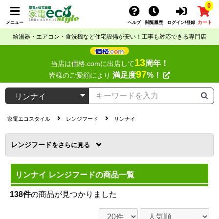
0
カート
メニュー
ヘルプ
閲覧履歴
ログイン/登録
給湯器・エアコン・食洗機など住宅設備が安い！工事も対応できる専門店
13
周年！
当店は価格.comに出店して
97
満足度
%！
皆様のご愛顧により
家電エコスタイル
レンジフード
リンナイ
レンジフード
を
リンナイ レンジフードの商品一覧
138件
の商品が見つかりました