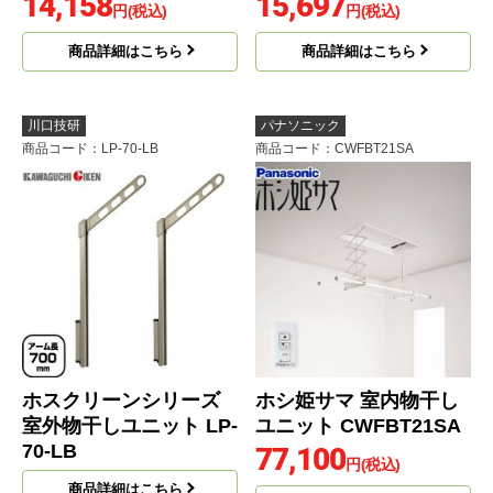
14,158
15,697
円(税込)
円(税込)
商品詳細はこちら
商品詳細はこちら
川口技研
パナソニック
商品コード
：LP-70-LB
商品コード
：CWFBT21SA
ホスクリーンシリーズ
ホシ姫サマ 室内物干し
室外物干しユニット LP-
ユニット CWFBT21SA
70-LB
77,100
円(税込)
商品詳細はこちら