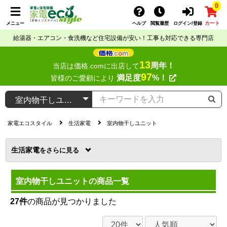
0
カート
メニュー
ヘルプ
閲覧履歴
ログイン/登録
給湯器・エアコン・食洗機など住宅設備が安い！工事も対応できる専門店
13
周年！
当店は価格.comに出店して
97
満足度
%！
皆様のご愛顧により
家電エコスタイル
生活家電
室内物干しユニット
生活家電
を
室内物干しユニットの商品一覧
27件
の商品が見つかりました