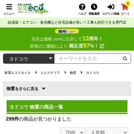
0
カート
メニュー
ヘルプ
閲覧履歴
ログイン/登録
給湯器・エアコン・食洗機など住宅設備が安い！工事も対応できる専門店
13
周年！
当店は価格.comに出店して
97
満足度
%！
皆様のご愛顧により
家電エコスタイル
エクステリア
物置
ヨドコウ
物置
を
ヨドコウ 物置の商品一覧
299件
の商品が見つかりました