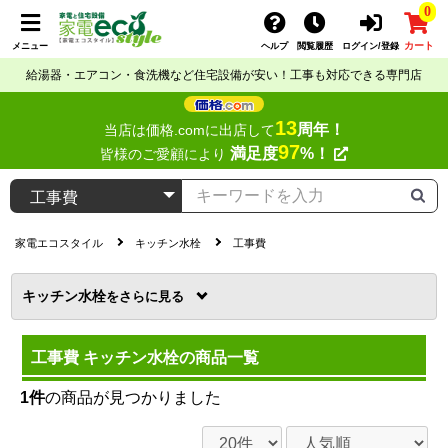
0
カート
メニュー
ヘルプ
閲覧履歴
ログイン/登録
給湯器・エアコン・食洗機など住宅設備が安い！工事も対応できる専門店
13
周年！
当店は価格.comに出店して
97
満足度
%！
皆様のご愛顧により
家電エコスタイル
キッチン水栓
工事費
キッチン水栓
を
工事費 キッチン水栓の商品一覧
1件
の商品が見つかりました