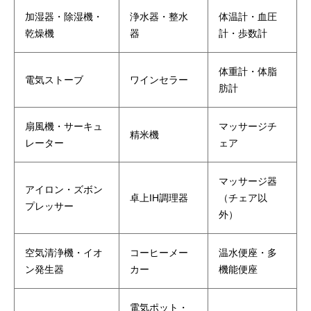
加湿器・除湿機・
浄水器・整水
体温計・血圧
乾燥機
器
計・歩数計
体重計・体脂
電気ストーブ
ワインセラー
肪計
扇風機・サーキュ
マッサージチ
精米機
レーター
ェア
マッサージ器
アイロン・ズボン
卓上IH調理器
（チェア以
プレッサー
外）
空気清浄機・イオ
コーヒーメー
温水便座・多
ン発生器
カー
機能便座
電気ポット・