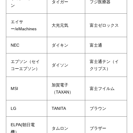
タイガー
フジ医療器
ン
エイサ
大光元気
富士ゼロックス
ー/eMachines
NEC
ダイキン
富士通
エプソン（セイ
富士通テン（イ
ダイソン
コーエプソン）
クリプス）
加賀電子
MSI
富士フイルム
（TAXAN）
LG
TANITA
ブラウン
ELPA(朝日電
タムロン
ブラザー
機）