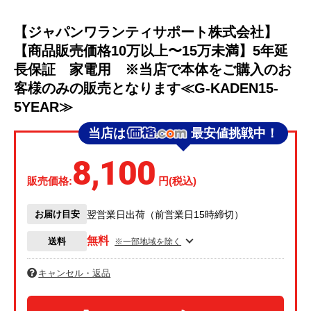
【ジャパンワランティサポート株式会社】
【商品販売価格10万以上〜15万未満】5年延
長保証 家電用 ※当店で本体をご購入のお
客様のみの販売となります≪G-KADEN15-
5YEAR≫
当店は
最安値挑戦中！
8,100
販売価格:
円(税込)
お届け目安
翌営業日出荷（前営業日15時締切）
無料
送料
※一部地域を除く
キャンセル・返品