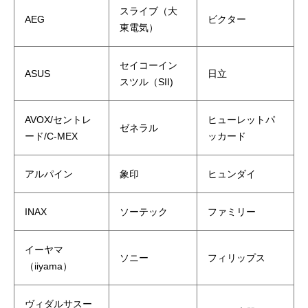
スライブ（大
AEG
ビクター
東電気）
セイコーイン
ASUS
日立
スツル（SII)
AVOX/セントレ
ヒューレットパ
ゼネラル
ード/C-MEX
ッカード
アルパイン
象印
ヒュンダイ
INAX
ソーテック
ファミリー
イーヤマ
ソニー
フィリップス
（iiyama）
ヴィダルサスー