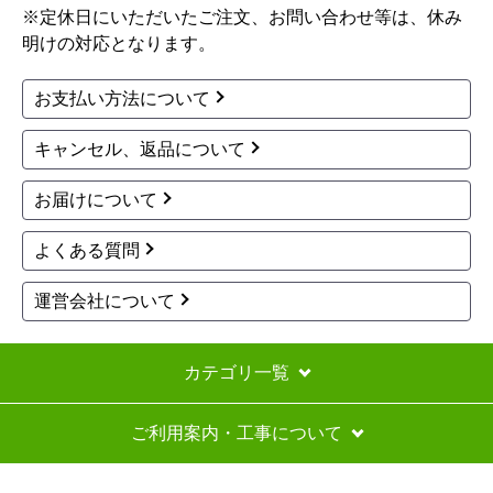
※定休日にいただいたご注文、お問い合わせ等は、休み
繁忙期であることは理解します。が、ここまで日
明けの対応となります。
数がかかるのであれば事前に連絡していただけれ
ば、他の選択肢を考えることができました。先延
お支払い方法について
ばしばかりされ、時間と体力を無駄にしてしまい
ました。
キャンセル、返品について
結局キャンセルし、自分で手配したところ4日後に
お届けについて
は設置できることになりました。
よくある質問
評価が良いのが本当に疑問。まったく実態が伴わ
ないお店です。
運営会社について
近年稀に見る対応の悪さでした。
カテゴリ一覧
mikaboHR
さん
2026年6月9日 20:08
ご利用案内・工事について
欲しい商品をスムーズに注文できましたか？
はい