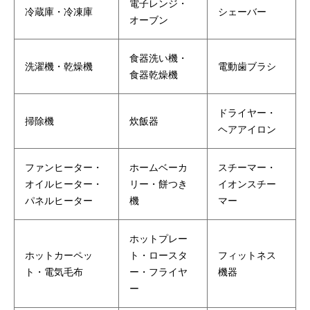
電子レンジ・
冷蔵庫・冷凍庫
シェーバー
オーブン
食器洗い機・
洗濯機・乾燥機
電動歯ブラシ
食器乾燥機
ドライヤー・
掃除機
炊飯器
ヘアアイロン
ファンヒーター・
ホームベーカ
スチーマー・
オイルヒーター・
リー・餅つき
イオンスチー
パネルヒーター
機
マー
ホットプレー
ホットカーペッ
ト・ロースタ
フィットネス
ト・電気毛布
ー・フライヤ
機器
ー