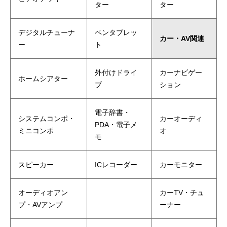
ター
ター
デジタルチューナ
ペンタブレッ
カー・AV関連
ー
ト
外付けドライ
カーナビゲー
ホームシアター
ブ
ション
電子辞書・
システムコンポ・
カーオーディ
PDA・電子メ
ミニコンポ
オ
モ
スピーカー
ICレコーダー
カーモニター
オーディオアン
カーTV・チュ
プ・AVアンプ
ーナー