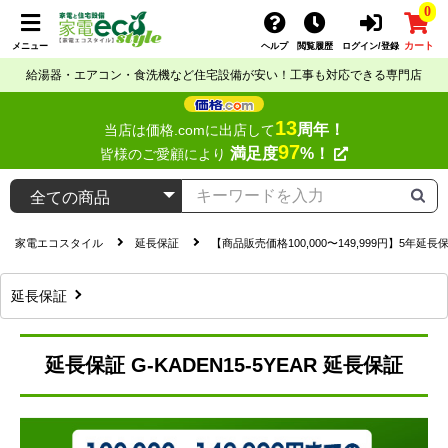
0
カート
メニュー
ヘルプ
閲覧履歴
ログイン/登録
給湯器・エアコン・食洗機など住宅設備が安い！工事も対応できる専門店
13
周年！
当店は価格.comに出店して
97
満足度
%！
皆様のご愛顧により
家電エコスタイル
延長保証
【商品販売価格100,000〜149,999円】
延長保証
延長保証 G-KADEN15-5YEAR 延長保証