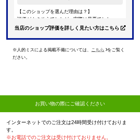
【このショップを選んだ理由は？】
評価がよさそうでしたが、実際は最悪でした。
当店のショップ評価を詳しく見たい方はこちら
【注文からどのくらいで届きましたか？】
お店からの連絡は一度も無し。キャンセル済み。
※人的ミスによる掲載不備については、
こちら
をご覧く
【その他感想・コメント】
ださい。
評価がよさそうでしたが、実際は最悪のお店。
昨今の日本では考えづらいレベルでした。
【繁忙期の為3〜4営業日】を目安 という最初の
メールから5営業日たっても連絡ないため、こちら
から連絡。その後もお店からの連絡無し。結局業
お買い物の際にご確認ください
者から連絡が来たのは8日あと。その業者も「翌日
の午前中に連絡する」と言ったきり連絡無し。こ
インターネットでのご注文は24時間受け付けておりま
ちらから連絡した結果、設置予定日は購入から約1
す。
ヶ月後でした。
※お電話でのご注文は受け付けておりません。