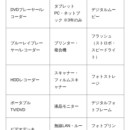
タブレット
DVDプレーヤー/レ
デジタルムー
PC・ネットブ
コーダー
ビー
ック ※3年のみ
フラッシュ
ブルーレイプレー
プリンター・
（ストロボ・
ヤー/レコーダー
複合機
スピードライ
ト）
スキャナー・
フォトストレ
HDDレコーダー
フィルムスキ
ージ
ャナー
ポータブル
デジタルフォ
液晶モニター
TV/DVD
トフレーム
無線LAN・ルー
フォトプリン
ビデオデッキ