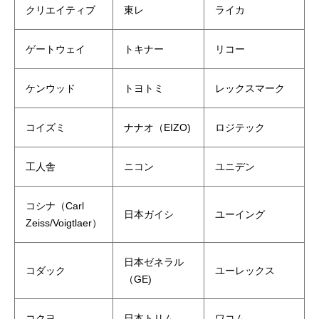
クリエイティブ
東レ
ライカ
ゲートウェイ
トキナー
リコー
ケンウッド
トヨトミ
レックスマーク
コイズミ
ナナオ（EIZO)
ロジテック
工人舎
ニコン
ユニデン
コシナ（Carl
日本ガイシ
ユーイング
Zeiss/Voigtlaer）
日本ゼネラル
コダック
ユーレックス
（GE)
コクヨ
日本トリム
ワコム