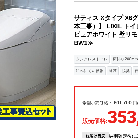
サティス Xタイプ X
本工事）】 LIXIL ト
ピュアホワイト 壁リモコン付
BW1≫
タンクレストイレ
床排水200mm
汚れにくい便器
除菌
脱臭
601,700
希望小売価格：
円
353
販売価格:
納期確定後に
お届け目安