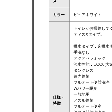
ズ
カラー
ピュアホワイト
トイレがお掃除して
ティスXタイプ。
排水タイプ：床排水 排
手洗なし
アクアセラミック
節水性能：ECO6(大6L
タンクレス
鉢内除菌
フルオート便器洗浄
Wパワー脱臭
一般地用
仕様・
ノズル除菌
特徴
フルオート便座