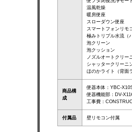
便フタ閉後洗浄モー
温風乾燥
暖房便座
スローダウン便座
スマートフォンリモ
極みトリプル水流（
泡クリーン
泡クッション
ノズルオートクリー
シャッタークリーニ
ほのかライト（背面
便器本体：YBC-X10S
商品構
便器機能部：DV-X116
成
工事費：CONSTRUCTI
付属品
壁リモコン付属