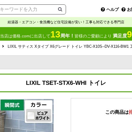
ヘルプ
お
給湯器・エアコン・食洗機など住宅設備が安い！工事も対応できる専門店
13
9
周年！
満足度
当店は価格.comに出店して
皆様のご愛顧により
LIXIL サティス Xタイプ X6グレード トイレ YBC-X10S--DV-X116-BW
LIXIL TSET-STX6-WHI トイレ
この商品は