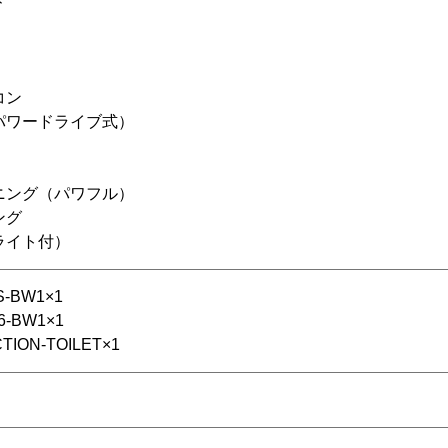
ド
コン
パワードライブ式）
ニング（パワフル）
ング
ライト付）
-BW1×1
-BW1×1
ON-TOILET×1