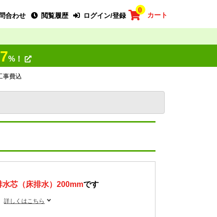
0
カート
問合わせ
閲覧履歴
ログイン/登録
7
%！
1 工事費込
排水芯（床排水）200mm
です
詳しくはこちら