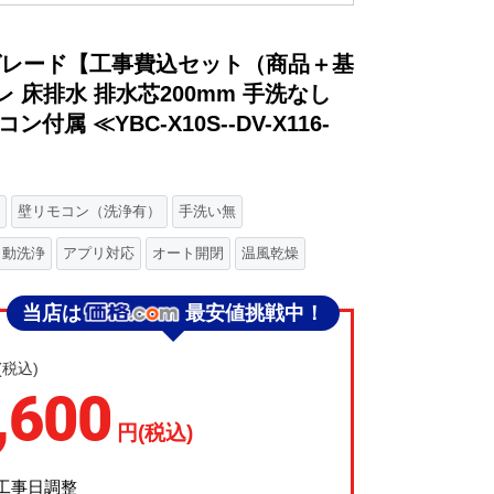
6グレード【工事費込セット（商品＋基
イレ 床排水 排水芯200mm 手洗なし
属 ≪YBC-X10S--DV-X116-
壁リモコン（洗浄有）
手洗い無
自動洗浄
アプリ対応
オート開閉
温風乾燥
当店は
最安値挑戦中！
(税込)
,600
円(税込)
工事日調整