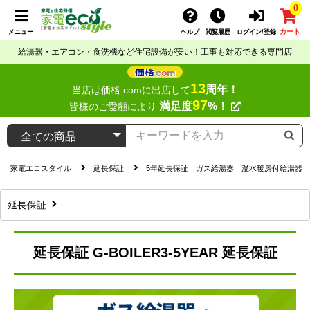
0
カート
メニュー
ヘルプ
閲覧履歴
ログイン/登録
給湯器・エアコン・食洗機など住宅設備が安い！工事も対応できる専門店
13
周年！
当店は価格.comに出店して
97
満足度
%！
皆様のご愛顧により
家電エコスタイル
延長保証
5年延長保証 ガス給湯器 温水暖房付給湯器
延長保証
延長保証 G-BOILER3-5YEAR 延長保証