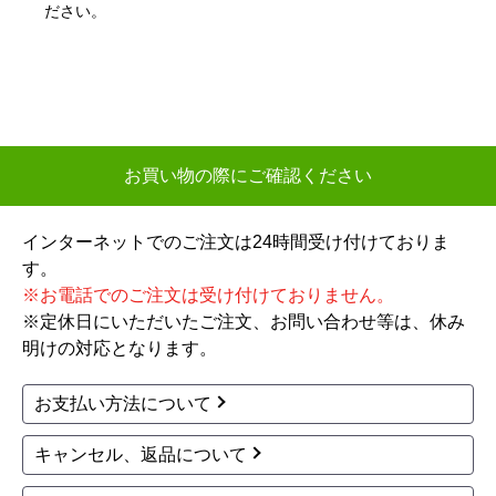
【その他感想・コメント】
ださい。
評価がよさそうでしたが、実際は最悪のお店。
昨今の日本では考えづらいレベルでした。
【繁忙期の為3〜4営業日】を目安 という最初の
メールから5営業日たっても連絡ないため、こちら
から連絡。その後もお店からの連絡無し。結局業
お買い物の際にご確認ください
者から連絡が来たのは8日あと。その業者も「翌日
の午前中に連絡する」と言ったきり連絡無し。こ
インターネットでのご注文は24時間受け付けておりま
ちらから連絡した結果、設置予定日は購入から約1
す。
ヶ月後でした。
※お電話でのご注文は受け付けておりません。
※定休日にいただいたご注文、お問い合わせ等は、休み
繁忙期であることは理解します。が、ここまで日
明けの対応となります。
数がかかるのであれば事前に連絡していただけれ
ば、他の選択肢を考えることができました。先延
お支払い方法について
ばしばかりされ、時間と体力を無駄にしてしまい
ました。
キャンセル、返品について
結局キャンセルし、自分で手配したところ4日後に