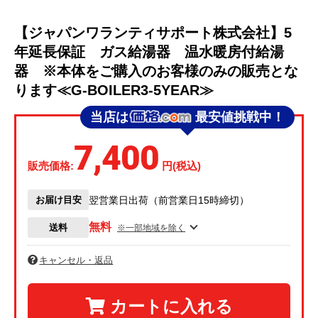
【ジャパンワランティサポート株式会社】5
年延長保証 ガス給湯器 温水暖房付給湯
器 ※本体をご購入のお客様のみの販売とな
ります≪G-BOILER3-5YEAR≫
当店は
最安値挑戦中！
7,400
販売価格:
円(税込)
お届け目安
翌営業日出荷（前営業日15時締切）
無料
送料
※一部地域を除く
キャンセル・返品
カートに入れる