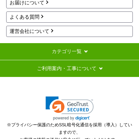
お届けについて
は設置できることになりました。
よくある質問
評価が良いのが本当に疑問。まったく実態が伴わ
ないお店です。
運営会社について
近年稀に見る対応の悪さでした。
カテゴリ一覧
mikaboHR
さん
2026年6月9日 20:08
ご利用案内・工事について
欲しい商品をスムーズに注文できましたか？
はい
ショップからの連絡や対応は適切でしたか？
いいえ
予定の期日までに商品が届きましたか？
はい
※プライバシー保護のためSSL暗号化通信を採用（導入）してい
ますので、
商品の梱包は必要十分なものでしたか？