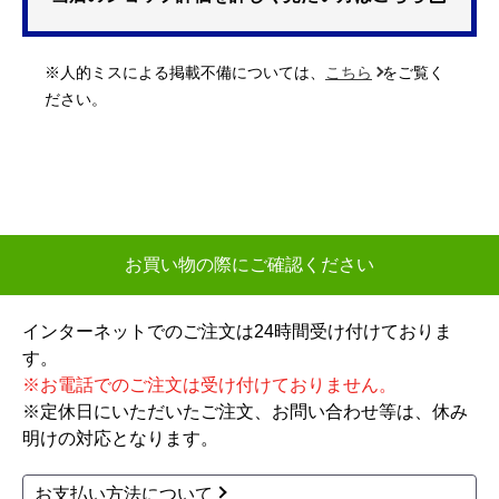
【注文からどのくらいで届きましたか？】
お店からの連絡は一度も無し。キャンセル済み。
※人的ミスによる掲載不備については、
こちら
をご覧く
【その他感想・コメント】
ださい。
評価がよさそうでしたが、実際は最悪のお店。
昨今の日本では考えづらいレベルでした。
【繁忙期の為3〜4営業日】を目安 という最初の
メールから5営業日たっても連絡ないため、こちら
から連絡。その後もお店からの連絡無し。結局業
お買い物の際にご確認ください
者から連絡が来たのは8日あと。その業者も「翌日
の午前中に連絡する」と言ったきり連絡無し。こ
インターネットでのご注文は24時間受け付けておりま
ちらから連絡した結果、設置予定日は購入から約1
す。
ヶ月後でした。
※お電話でのご注文は受け付けておりません。
※定休日にいただいたご注文、お問い合わせ等は、休み
繁忙期であることは理解します。が、ここまで日
明けの対応となります。
数がかかるのであれば事前に連絡していただけれ
ば、他の選択肢を考えることができました。先延
お支払い方法について
ばしばかりされ、時間と体力を無駄にしてしまい