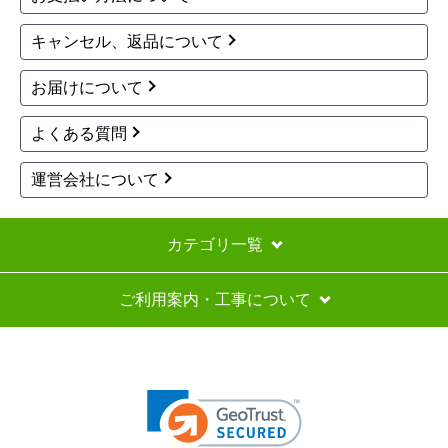
ました。
キャンセル、返品について
結局キャンセルし、自分で手配したところ4日後に
お届けについて
は設置できることになりました。
よくある質問
評価が良いのが本当に疑問。まったく実態が伴わ
ないお店です。
運営会社について
近年稀に見る対応の悪さでした。
カテゴリ一覧
mikaboHR
さん
2026年6月9日 20:08
ご利用案内・工事について
欲しい商品をスムーズに注文できましたか？
はい
ショップからの連絡や対応は適切でしたか？
いいえ
予定の期日までに商品が届きましたか？