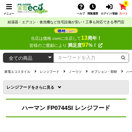
0
カート
メニュー
ヘルプ
閲覧履歴
ログイン/登録
給湯器・エアコン・食洗機など住宅設備が安い！工事も対応できる専門店
13
周年！
当店は価格.comに出店して
97
満足度
%！
皆様のご愛顧により
家電エコスタイル
レンジフード
ノーリツ
オプション・部材
ハー
レンジフード
を
ハーマン FP0744SI レンジフード